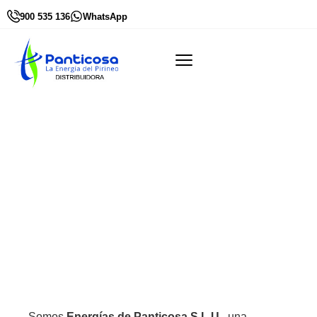
900 535 136
WhatsApp
CONTACTO
Somos
Energías de Panticosa S.L.U.
, una